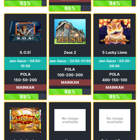
93%
94%
86%
S.O.S!
Zeus 2
5 Lucky Lions
Jam Gacor : 08:50-
Jam Gacor : 23:50-01:50
Jam Gacor : 05:30-
10:50
06:30
POLA
POLA
POLA
100-200-300
150-50-200
400-150-100
MAINKAN
MAINKAN
MAINKAN
86%
89%
95%