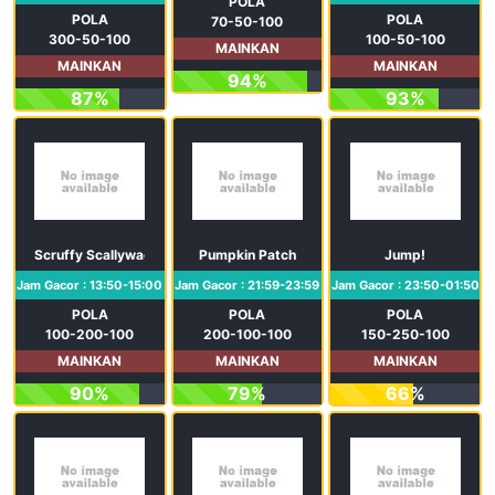
POLA
POLA
POLA
70-50-100
300-50-100
100-50-100
MAINKAN
MAINKAN
MAINKAN
94%
87%
93%
Scruffy Scallywags
Pumpkin Patch
Jump!
Jam Gacor : 13:50-15:00
Jam Gacor : 21:59-23:59
Jam Gacor : 23:50-01:50
POLA
POLA
POLA
100-200-100
200-100-100
150-250-100
MAINKAN
MAINKAN
MAINKAN
90%
79%
66%