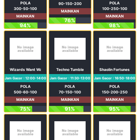
POLA
POLA
90-150-200
300-50-100
100-250-100
MAINKAN
MAINKAN
MAINKAN
76%
94%
98%
Wizards Want War
Techno Tumble
Shaolin Fortunes
Jam Gacor : 12:00-14:00
Jam Gacor : 11:30-13:00
Jam Gacor : 16:50-18:00
POLA
POLA
POLA
500-60-100
70-150-100
150-200-250
MAINKAN
MAINKAN
MAINKAN
75%
91%
95%