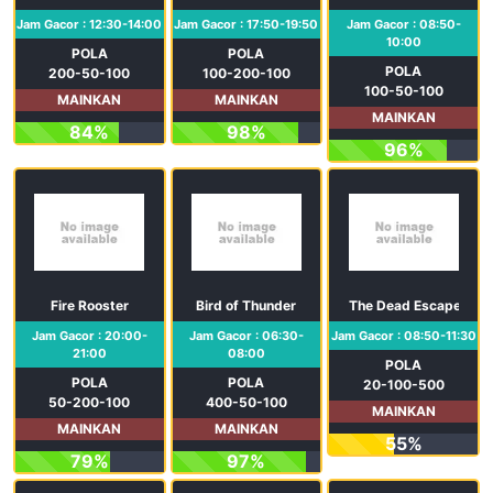
Jam Gacor : 12:30-14:00
Jam Gacor : 17:50-19:50
Jam Gacor : 08:50-
10:00
POLA
POLA
POLA
200-50-100
100-200-100
100-50-100
MAINKAN
MAINKAN
MAINKAN
84%
98%
96%
Fire Rooster
Bird of Thunder
The Dead Escape
Jam Gacor : 20:00-
Jam Gacor : 06:30-
Jam Gacor : 08:50-11:30
21:00
08:00
POLA
POLA
POLA
20-100-500
50-200-100
400-50-100
MAINKAN
MAINKAN
MAINKAN
55%
79%
97%