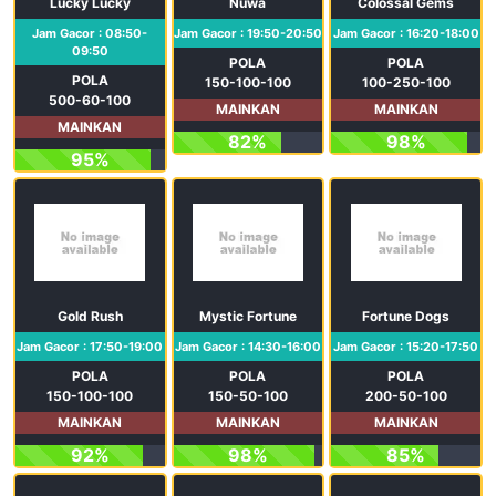
Lucky Lucky
Nuwa
Colossal Gems
Jam Gacor : 08:50-
Jam Gacor : 19:50-20:50
Jam Gacor : 16:20-18:00
09:50
POLA
POLA
POLA
150-100-100
100-250-100
500-60-100
MAINKAN
MAINKAN
MAINKAN
82%
98%
95%
Gold Rush
Mystic Fortune
Fortune Dogs
Jam Gacor : 17:50-19:00
Jam Gacor : 14:30-16:00
Jam Gacor : 15:20-17:50
POLA
POLA
POLA
150-100-100
150-50-100
200-50-100
MAINKAN
MAINKAN
MAINKAN
92%
98%
85%