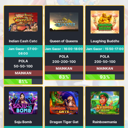
Indian Cash Catcher
Queen of Queens II
Laughing Buddha
Jam Gacor : 07:00-
Jam Gacor : 16:00-18:00
Jam Gacor : 15:50-17:00
08:00
POLA
POLA
POLA
200-200-100
200-50-100
50-50-100
MAINKAN
MAINKAN
MAINKAN
83%
93%
81%
Soju Bomb
Dragon Tiger Gate
Rainbowmania