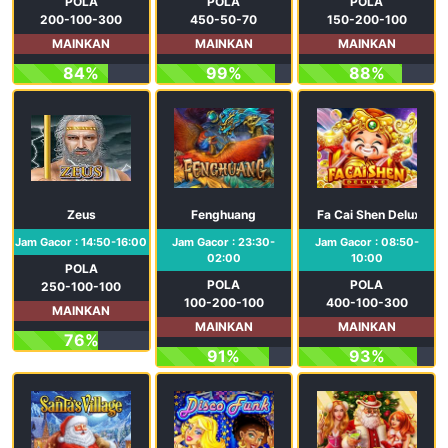
POLA
POLA
POLA
200-100-300
450-50-70
150-200-100
MAINKAN
MAINKAN
MAINKAN
84%
99%
88%
Zeus
Fenghuang
Fa Cai Shen Deluxe
Jam Gacor : 14:50-16:00
Jam Gacor : 23:30-
Jam Gacor : 08:50-
02:00
10:00
POLA
POLA
POLA
250-100-100
100-200-100
400-100-300
MAINKAN
MAINKAN
MAINKAN
76%
91%
93%