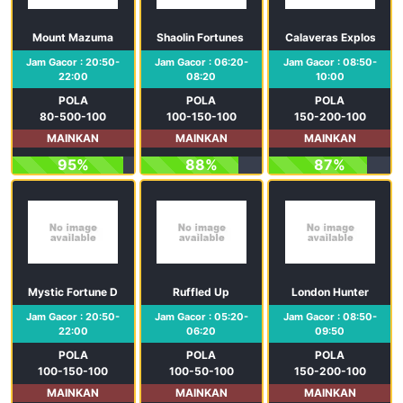
Mount Mazuma
Shaolin Fortunes 100
Calaveras Explosivas
Jam Gacor : 20:50-
Jam Gacor : 06:20-
Jam Gacor : 08:50-
22:00
08:20
10:00
POLA
POLA
POLA
80-500-100
100-150-100
150-200-100
MAINKAN
MAINKAN
MAINKAN
95%
88%
87%
Mystic Fortune Deluxe
Ruffled Up
London Hunter
Jam Gacor : 20:50-
Jam Gacor : 05:20-
Jam Gacor : 08:50-
22:00
06:20
09:50
POLA
POLA
POLA
100-150-100
100-50-100
150-200-100
MAINKAN
MAINKAN
MAINKAN