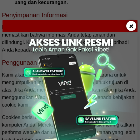
uang dan kecurangan.
Penyimpanan Informasi
×
Kami akan mengambil semua langkah yang wajar untuk
memastikan bahwa informasi Anda tetap aman dan
dilindungi. Kami tidak akan memberikan informasi pribadi
Anda kepada pihak lain atau pihak ketiga.
Penggunaan Cookies
Kami akan menggunakan cookies sebagai sarana untuk
mengumpulkan informasi dari server kami untuk tujuan di
atas. Jika Anda mendaftar diri di website kami atau jika Anda
menggunakan Website kami, Anda setuju kepada kebijakan
cookie kami.
Cookies berisi informasi yang dialihkan ke hard drive
komputer Anda. Mereka membantu kita untuk meningkatkan
performa website dan untuk memberikan layanan yang lebih
baik dan lebih personal. Beberapa cookie yang kami