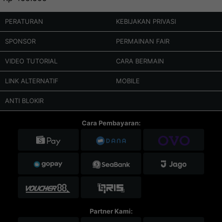
PERATURAN
KEBIJAKAN PRIVASI
SPONSOR
PERMAINAN FAIR
VIDEO TUTORIAL
CARA BERMAIN
LINK ALTERNATIF
MOBILE
ANTI BLOKIR
Cara Pembayaran:
Partner Kami: