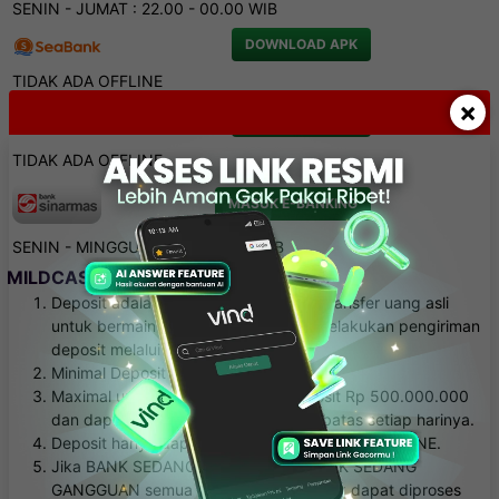
SENIN - JUMAT : 22.00 - 00.00 WIB
DOWNLOAD APK
TIDAK ADA OFFLINE
×
DOWNLOAD APK
TIDAK ADA OFFLINE
MASUK E-BANKING
SENIN - MINGGU: 22.00 - 00.00 WIB
MILDCASINO KETENTUAN DEPOSIT :
Deposit adalah penukaran chips dari transfer uang asli
untuk bermain dalam game dengan melakukan pengiriman
deposit melalui account bank anda.
Minimal Deposit = 50.000 IDR
Maximal untuk 1 kali melakukan deposit Rp 500.000.000
dan dapat deposit berkali-kali tanpa batas setiap harinya.
Deposit hanya dapat diproses selama BANK ONLINE.
Jika BANK SEDANG OFFLINE atau BANK SEDANG
GANGGUAN semua proses deposit tidak dapat diproses