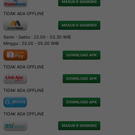
MASUK E-BANKING
TIDAK ADA OFFLINE
MASUK E-BANKING
Senin - Sabtu : 23.00 - 03.30 WIB
Minggu : 23.00 - 05.00 WIB
DOWNLOAD APK
TIDAK ADA OFFLINE
DOWNLOAD APK
TIDAK ADA OFFLINE
DOWNLOAD APK
TIDAK ADA OFFLINE
MASUK E-BANKING