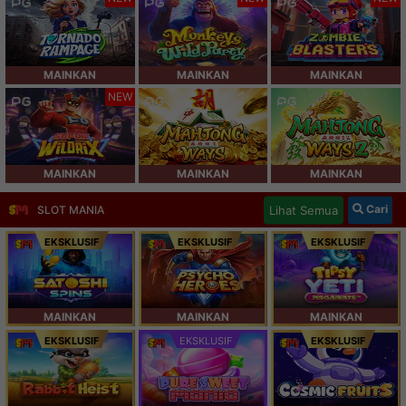
MAINKAN
MAINKAN
MAINKAN
NEW
MAINKAN
MAINKAN
MAINKAN
Cari
Lihat Semua
SLOT MANIA
EKSKLUSIF
EKSKLUSIF
EKSKLUSIF
MAINKAN
MAINKAN
MAINKAN
EKSKLUSIF
EKSKLUSIF
EKSKLUSIF