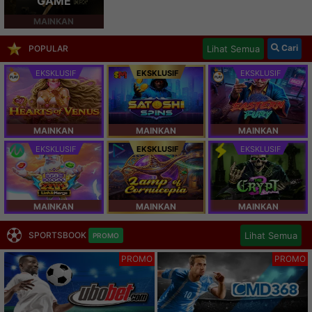
GAME
MAINKAN
Cari
Lihat Semua
POPULAR
EKSKLUSIF
EKSKLUSIF
EKSKLUSIF
MAINKAN
MAINKAN
MAINKAN
EKSKLUSIF
EKSKLUSIF
EKSKLUSIF
MAINKAN
MAINKAN
MAINKAN
Lihat Semua
SPORTSBOOK
PROMO
PROMO
PROMO