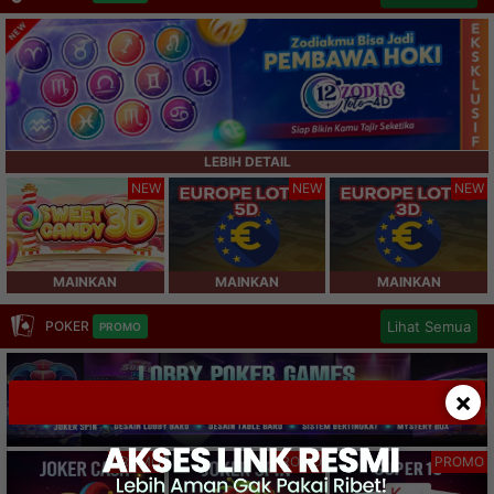
LEBIH DETAIL
NEW
NEW
NEW
MAINKAN
MAINKAN
MAINKAN
Lihat Semua
POKER
PROMO
×
PROMO
PROMO
PROMO