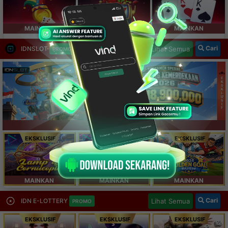
MAINKAN
MAINKAN
MAINKAN
Cari
Lihat Semua
IDNSLOT
PROMO
LEBIH DETAIL
EKSKLUSIF
EKSKLUSIF
EKSKLUSIF
MAINKAN
MAINKAN
MAINKAN
Cari
Lihat Semua
IDN E-LOTTERY
PROMO
EKSKLUSIF
EKSKLUSIF
EKSKLUSIF