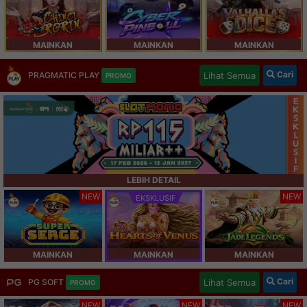
MAINKAN
MAINKAN
MAINKAN
Cari
Lihat Semua
PRAGMATIC PLAY
PROMO
LEBIH DETAIL
NEW
NEW
EKSKLUSIF
MAINKAN
MAINKAN
MAINKAN
Cari
Lihat Semua
PG SOFT
PROMO
NEW
NEW
NEW